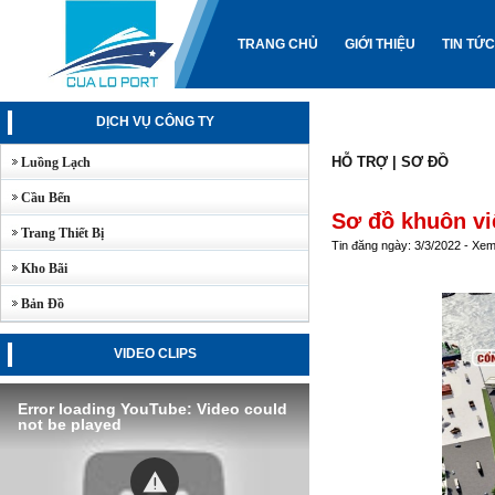
TRANG CHỦ
GIỚI THIỆU
TIN TỨC
DỊCH VỤ CÔNG TY
HỖ TRỢ
|
SƠ ĐỒ
Luồng Lạch
Cầu Bến
Sơ đồ khuôn vi
Trang Thiết Bị
Tin đăng ngày: 3/3/2022 - Xe
Kho Bãi
Bản Đồ
VIDEO CLIPS
Error loading YouTube: Video could
not be played