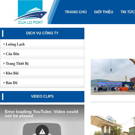
TRANG CHỦ
GIỚI THIỆU
TIN TỨC
DỊCH VỤ CÔNG TY
Luồng Lạch
Cầu Bến
Trang Thiết Bị
Kho Bãi
Bản Đồ
VIDEO CLIPS
Error loading YouTube: Video could
not be played