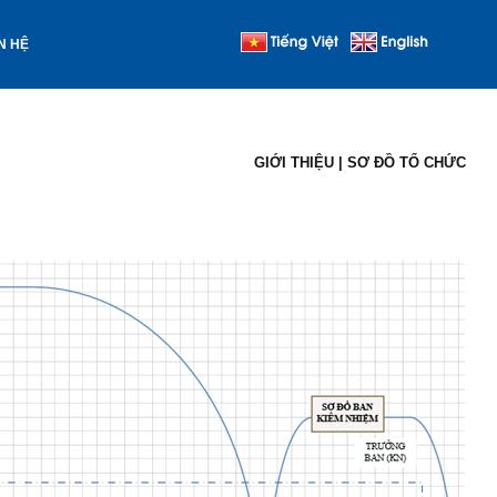
N HỆ
GIỚI THIỆU
| SƠ ĐỒ TỔ CHỨC