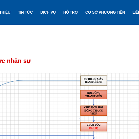
 THIỆU
TIN TỨC
DỊCH VỤ
HỖ TRỢ
CƠ SỞ PHƯƠNG TIỆN
LIÊ
ức nhân sự