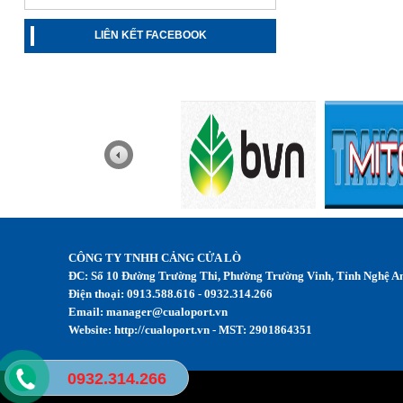
LIÊN KẾT FACEBOOK
CÔNG TY TNHH CẢNG CỬA LÒ
ĐC: Số 10 Đường Trường Thi, Phường Trường Vinh, Tỉnh Nghệ A
Điện thoại: 0913.588.616 - 0932.314.266
Email:
manager@cualoport.vn
Website: http://cualoport.vn - MST: 2901864351
0932.314.266
Design by TVC Media