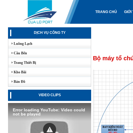
TRANG CHỦ
GIỚI
DỊCH VỤ CÔNG TY
Luồng Lạch
Cầu Bến
Bộ máy tổ ch
Trang Thiết Bị
Kho Bãi
Bản Đồ
VIDEO CLIPS
Error loading YouTube: Video could
not be played