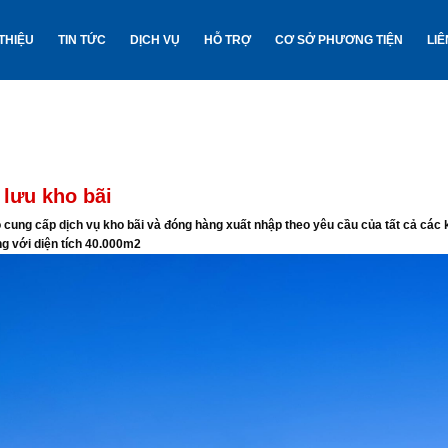
 THIỆU
TIN TỨC
DỊCH VỤ
HỖ TRỢ
CƠ SỞ PHƯƠNG TIỆN
LIÊ
 lưu kho bãi
cung cấp dịch vụ kho bãi và đóng hàng xuất nhập theo yêu cầu của tất cả các
g với diện tích 40.000m
2