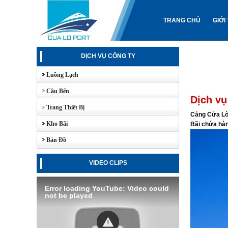
TRANG CHỦ
GIỚI
DỊCH VỤ CÔNG TY
Luồng Lạch
Cầu Bến
Dịch vụ
Trang Thiết Bị
Cảng Cửa Lò 
Kho Bãi
Bãi chứa hàn
Bản Đồ
VIDEO CLIPS
Error loading YouTube: Video could
not be played