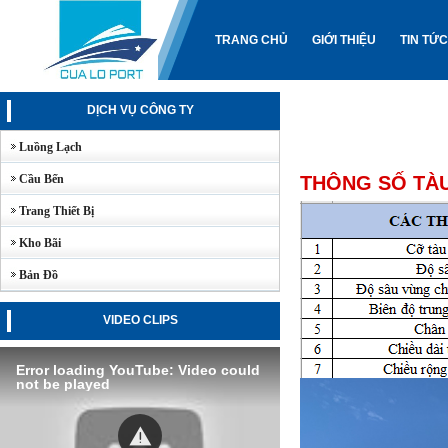
TRANG CHỦ
GIỚI THIỆU
TIN TỨC
DỊCH VỤ CÔNG TY
Luồng Lạch
Cầu Bến
THÔNG SỐ TÀ
Trang Thiết Bị
Kho Bãi
Bản Đồ
VIDEO CLIPS
Error loading YouTube: Video could
not be played