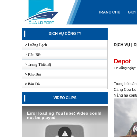
TRANG CHỦ
GIỚI
DỊCH VỤ CÔNG TY
DỊCH VỤ
|
D
Luồng Lạch
Cầu Bến
Depot
Trang Thiết Bị
Tin đăng ngày:
Kho Bãi
Trong bối cản
Bản Đồ
Cảng Cửa Lò đ
Nâng hạ cont
VIDEO CLIPS
Error loading YouTube: Video could
not be played