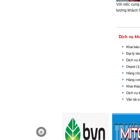
Với việc cung
tượng khách 
Dịch vụ kh
Khai báo
Đại lý tà
Dịch vụ 
Depot
(1
Hàng rời
Hàng con
Khai thá
Dịch vụ l
Vận tải v