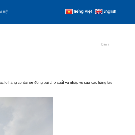
N HỆ
Bản in
ác lô hàng container đóng bãi chờ xuất và nhập vỏ của các hãng tàu,